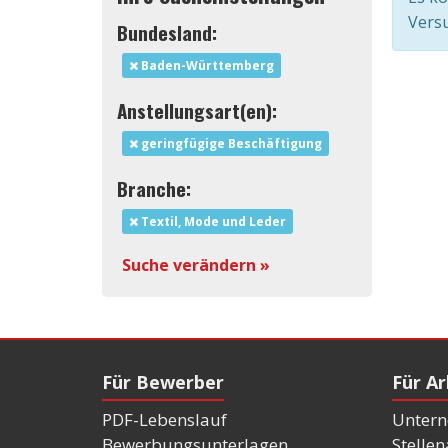
Versu
Bundesland:
Baden-Württemberg
Anstellungsart(en):
geringfügige Beschäftigung
Branche:
Textil, Mode und Leder
Suche verändern »
Für Bewerber
Für A
PDF-Lebenslauf
Untern
Bewerbungsunterlagen
Stelle