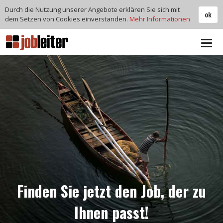
Durch die Nutzung unserer Angebote erklären Sie sich mit
ok
dem Setzen von Cookies einverstanden.
Mehr Informationen
Tog
navi
Finden Sie jetzt den Job, der zu
Ihnen passt!