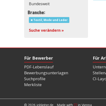
Bundesweit
Branche:
Textil, Mode und Leder
Suche verändern »
Für Bewerber
Für A
PDF-Lebenslauf
Untern
Bewerbungsunterlagen
Stelle
Suchprofile
CI-Lay
Merkliste
© 2026 jobleiter.de
Made with
in Vienna