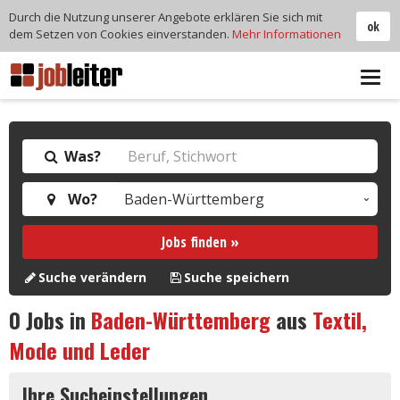
Durch die Nutzung unserer Angebote erklären Sie sich mit
ok
dem Setzen von Cookies einverstanden.
Mehr Informationen
Tog
navi
Was?
Wo?
Jobs finden »
Suche verändern
Suche speichern
0
Jobs in
Baden-Württemberg
aus
Textil,
Mode und Leder
Ihre Sucheinstellungen