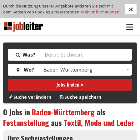
Durch die Nutzung unserer Angebote erklären Sie sich mit
ok
dem Setzen von Cookies einverstanden.
Mehr Informationen
Tog
navi
Was?
Wo?
Jobs finden »
Suche verändern
Suche speichern
0
Jobs in
Baden-Württemberg
als
Festanstellung
aus
Textil, Mode und Leder
Ihre Sucheinstellungen