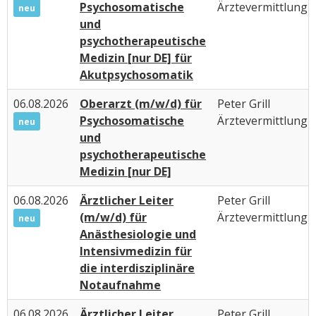
Psychosomatische
Ärztevermittlung
neu
und
psychotherapeutische
Medizin [nur DE] für
Akutpsychosomatik
06.08.2026
Oberarzt (m/w/d) für
Peter Grill
Psychosomatische
Ärztevermittlung
neu
und
psychotherapeutische
Medizin [nur DE]
06.08.2026
Ärztlicher Leiter
Peter Grill
(m/w/d) für
Ärztevermittlung
neu
Anästhesiologie und
Intensivmedizin für
die interdisziplinäre
Notaufnahme
06.08.2026
Ärztlicher Leiter
Peter Grill