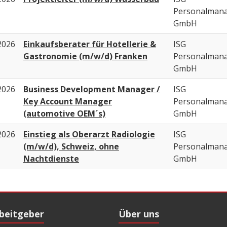
Personalman
GmbH
2026
Einkaufsberater für Hotellerie &
ISG
Gastronomie (m/w/d) Franken
Personalman
GmbH
2026
Business Development Manager /
ISG
Key Account Manager
Personalman
(automotive OEM´s)
GmbH
2026
Einstieg als Oberarzt Radiologie
ISG
(m/w/d), Schweiz, ohne
Personalman
Nachtdienste
GmbH
rbeitgeber
Über uns