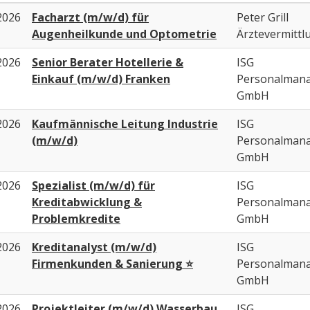
2026
Facharzt (m/w/d) für
Peter Grill
Augenheilkunde und Optometrie
Ärztevermittl
2026
Senior Berater Hotellerie &
ISG
Einkauf (m/w/d) Franken
Personalman
GmbH
2026
Kaufmännische Leitung Industrie
ISG
(m/w/d)
Personalman
GmbH
2026
Spezialist (m/w/d) für
ISG
Kreditabwicklung &
Personalman
Problemkredite
GmbH
2026
Kreditanalyst (m/w/d)
ISG
Firmenkunden & Sanierung ⭐
Personalman
GmbH
2026
Projektleiter (m/w/d) Wasserbau
ISG