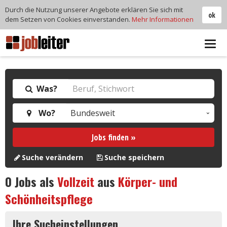
Durch die Nutzung unserer Angebote erklären Sie sich mit
ok
dem Setzen von Cookies einverstanden.
Mehr Informationen
Tog
navi
Was?
Wo?
Jobs finden »
Suche verändern
Suche speichern
0
Jobs als
Vollzeit
aus
Körper- und
Schönheitspflege
Ihre Sucheinstellungen