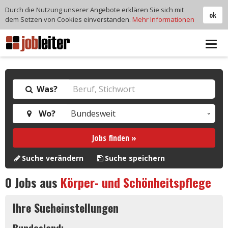
Durch die Nutzung unserer Angebote erklären Sie sich mit
ok
dem Setzen von Cookies einverstanden.
Mehr Informationen
Tog
navi
Was?
Wo?
Jobs finden »
Suche verändern
Suche speichern
0
Jobs aus
Körper- und Schönheitspflege
Ihre Sucheinstellungen
Bundesland: