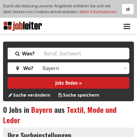
Durch die Nutzung unserer Angebote erklären Sie sich mit
ok
dem Setzen von Cookies einverstanden.
Mehr Informationen
Tog
navi
Was?
Wo?
Jobs finden »
Suche verändern
Suche speichern
0
Jobs in
Bayern
aus
Textil, Mode und
Leder
Ihre Sucheinstellungen