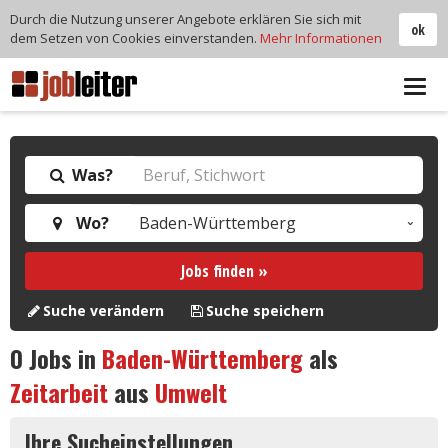
Durch die Nutzung unserer Angebote erklären Sie sich mit
ok
dem Setzen von Cookies einverstanden.
Mehr Informationen
Tog
navi
Was?
Wo?
Jobs finden »
Suche verändern
Suche speichern
0
Jobs in
Baden-Württemberg
als
Zeitarbeit
aus
Umwelt
Ihre Sucheinstellungen