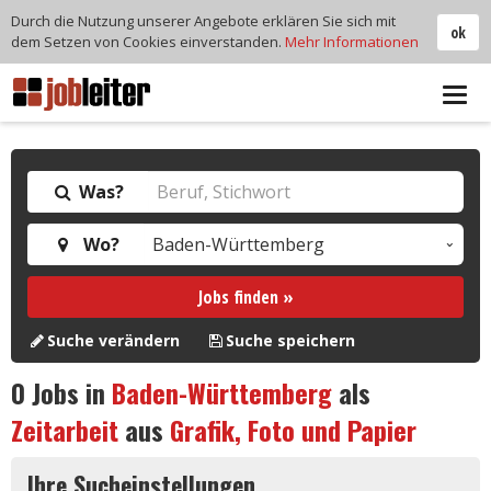
Durch die Nutzung unserer Angebote erklären Sie sich mit
ok
dem Setzen von Cookies einverstanden.
Mehr Informationen
Tog
navi
Was?
Wo?
Jobs finden »
Suche verändern
Suche speichern
0
Jobs in
Baden-Württemberg
als
Zeitarbeit
aus
Grafik, Foto und Papier
Ihre Sucheinstellungen