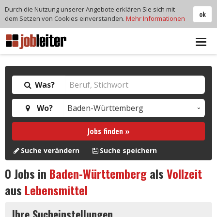
Durch die Nutzung unserer Angebote erklären Sie sich mit
ok
dem Setzen von Cookies einverstanden.
Mehr Informationen
Tog
navi
Was?
Wo?
Jobs finden »
Suche verändern
Suche speichern
0
Jobs in
Baden-Württemberg
als
Vollzeit
aus
Lebensmittel
Ihre Sucheinstellungen