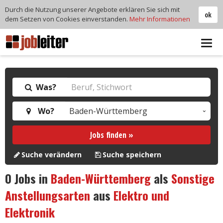
Durch die Nutzung unserer Angebote erklären Sie sich mit
ok
dem Setzen von Cookies einverstanden.
Mehr Informationen
Tog
navi
Was?
Wo?
Jobs finden »
Suche verändern
Suche speichern
0
Jobs in
Baden-Württemberg
als
Sonstige
Anstellungsarten
aus
Elektro und
Elektronik