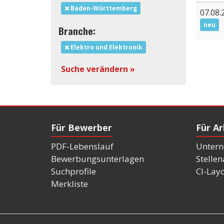
Baden-Württemberg
07.08.
neu
Branche:
Elektro und Elektronik
Suche verändern »
Für Bewerber
Für A
PDF-Lebenslauf
Untern
Bewerbungsunterlagen
Stelle
Suchprofile
CI-Lay
Merkliste