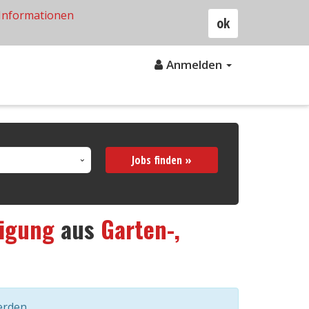
Informationen
ok
Anmelden
Jobs finden »
tigung
aus
Garten-,
erden.