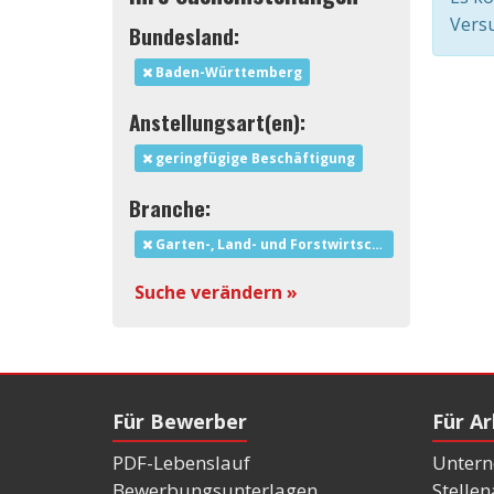
Versu
Bundesland:
Baden-Württemberg
Anstellungsart(en):
geringfügige Beschäftigung
Branche:
Garten-, Land- und Forstwirtschaft
Suche verändern »
Für Bewerber
Für A
PDF-Lebenslauf
Untern
Bewerbungsunterlagen
Stelle