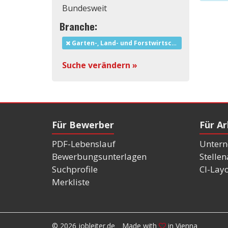
Bundesweit
Branche:
Garten-, Land- und Forstwirtschaft
Suche verändern »
Für Bewerber
Für A
PDF-Lebenslauf
Untern
Bewerbungsunterlagen
Stelle
Suchprofile
CI-Lay
Merkliste
© 2026 jobleiter.de
Made with
in Vienna