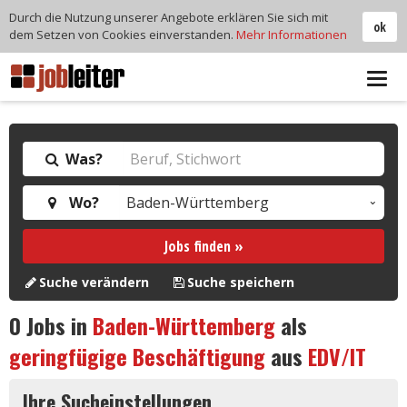
Durch die Nutzung unserer Angebote erklären Sie sich mit
ok
dem Setzen von Cookies einverstanden.
Mehr Informationen
Tog
navi
Was?
Wo?
Jobs finden »
Suche verändern
Suche speichern
0
Jobs in
Baden-Württemberg
als
geringfügige Beschäftigung
aus
EDV/IT
Ihre Sucheinstellungen