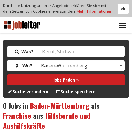
Durch die Nutzung unserer Angebote erklären Sie sich mit
ok
dem Setzen von Cookies einverstanden.
Mehr Informationen
Tog
navi
Was?
Wo?
Jobs finden »
Suche verändern
Suche speichern
0
Jobs in
Baden-Württemberg
als
Franchise
aus
Hilfsberufe und
Aushilfskräfte