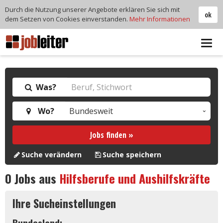
Durch die Nutzung unserer Angebote erklären Sie sich mit
ok
dem Setzen von Cookies einverstanden.
Mehr Informationen
Tog
navi
Was?
Wo?
Jobs finden »
Suche verändern
Suche speichern
0
Jobs aus
Hilfsberufe und Aushilfskräfte
Ihre Sucheinstellungen
Bundesland: