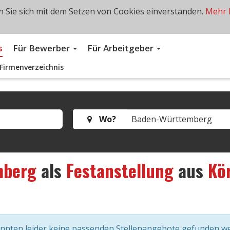
 Sie sich mit dem Setzen von Cookies einverstanden.
Mehr 
s
Für Bewerber
Für Arbeitgeber
Firmenverzeichnis
Wo?
mberg
als
Festanstellung
aus
Kö
onnten leider keine passenden Stellenangebote gefunden w