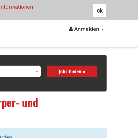
Informationen
ok
Anmelden
Jobs finden »
rper- und
erden.