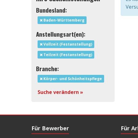
Versu
Bundesland:
Baden-Württemberg
Anstellungsart(en):
Vollzeit (Festanstellung)
Teilzeit (Festanstellung)
Branche:
Körper- und Schönheitspflege
Suche verändern »
Für Bewerber
Für A