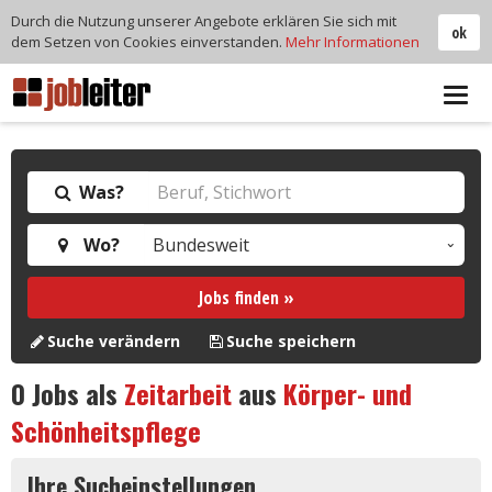
Durch die Nutzung unserer Angebote erklären Sie sich mit
ok
dem Setzen von Cookies einverstanden.
Mehr Informationen
Tog
navi
Was?
Wo?
Jobs finden »
Suche verändern
Suche speichern
0
Jobs als
Zeitarbeit
aus
Körper- und
Schönheitspflege
Ihre Sucheinstellungen