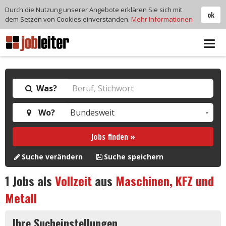
Durch die Nutzung unserer Angebote erklären Sie sich mit
ok
dem Setzen von Cookies einverstanden.
Mehr Informationen
Tog
navi
Was?
Wo?
Jobs finden »
Suche verändern
Suche speichern
1
Jobs als
Vollzeit
aus
Maschinen, KFZ und
Metall
Ihre Sucheinstellungen