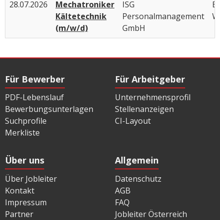
28.07.2026
Mechatroniker
ISG
B
Kältetechnik
Personalmanagement
W
(m/w/d)
GmbH
Für Bewerber
Für Arbeitgeber
PDF-Lebenslauf
Unternehmensprofil
Bewerbungsunterlagen
Stellenanzeigen
Suchprofile
CI-Layout
Merkliste
Über uns
Allgemein
Über Jobleiter
Datenschutz
Kontakt
AGB
Impressum
FAQ
Partner
Jobleiter Österreich