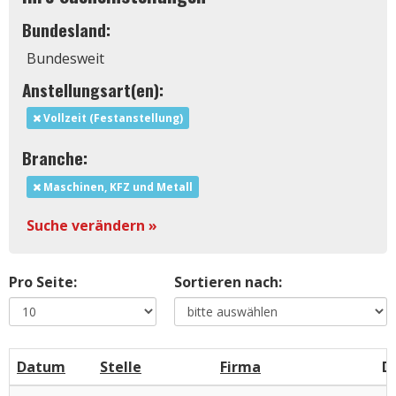
Bundesland:
Bundesweit
Anstellungsart(en):
Vollzeit (Festanstellung)
Branche:
Maschinen, KFZ und Metall
Suche verändern »
Pro Seite:
Sortieren nach:
Datum
Stelle
Firma
D