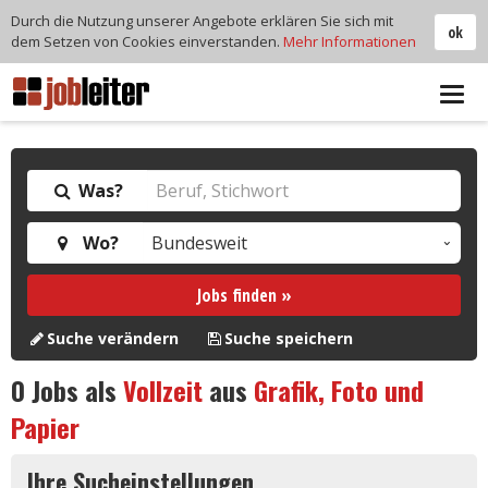
Durch die Nutzung unserer Angebote erklären Sie sich mit
ok
dem Setzen von Cookies einverstanden.
Mehr Informationen
Tog
navi
Was?
Wo?
Jobs finden »
Suche verändern
Suche speichern
0
Jobs als
Vollzeit
aus
Grafik, Foto und
Papier
Ihre Sucheinstellungen