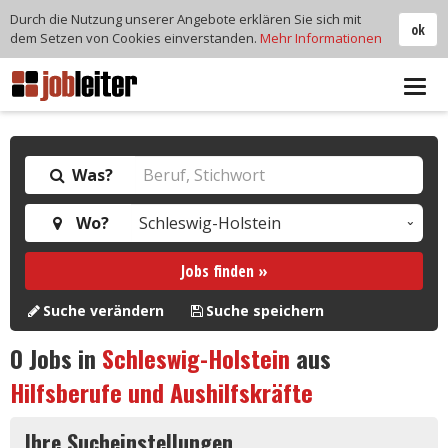
Durch die Nutzung unserer Angebote erklären Sie sich mit
ok
dem Setzen von Cookies einverstanden.
Mehr Informationen
Tog
navi
Was?
Wo?
Jobs finden »
Suche verändern
Suche speichern
0
Jobs in
Schleswig-Holstein
aus
Hilfsberufe und Aushilfskräfte
Ihre Sucheinstellungen