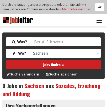
Durch die Nutzung unserer Angebote erklären Sie sich mit
ok
dem Setzen von Cookies einverstanden.
Mehr Informationen
Tog
navi
Was?
Wo?
Jobs finden »
Suche verändern
Suche speichern
0
Jobs in
Sachsen
aus
Soziales, Erziehung
und Bildung
Ihre Sucheinstellungen