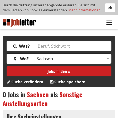
Durch die Nutzung unserer Angebote erklären Sie sich mit
ok
dem Setzen von Cookies einverstanden.
Mehr Informationen
Tog
navi
Was?
Wo?
Jobs finden »
Suche verändern
Suche speichern
0
Jobs in
Sachsen
als
Sonstige
Anstellungsarten
Ihre Sucheinstellungen