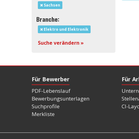
Sachsen
Branche:
Elektro und Elektronik
Suche verändern »
Für Bewerber
Für A
PDF-Lebenslauf
Untern
Bewerbungsunterlagen
Stelle
Suchprofile
CI-Lay
Merkliste