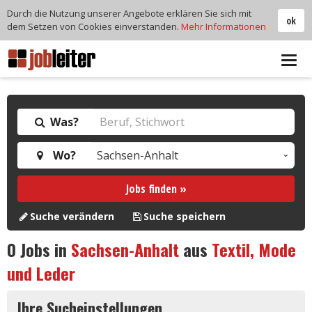
Durch die Nutzung unserer Angebote erklären Sie sich mit
ok
dem Setzen von Cookies einverstanden.
Mehr Informationen
Tog
navi
Was?
Wo?
Jobs finden »
Suche verändern
Suche speichern
0
Jobs in
Sachsen-Anhalt
aus
Textil, Mode
und Leder
Ihre Sucheinstellungen