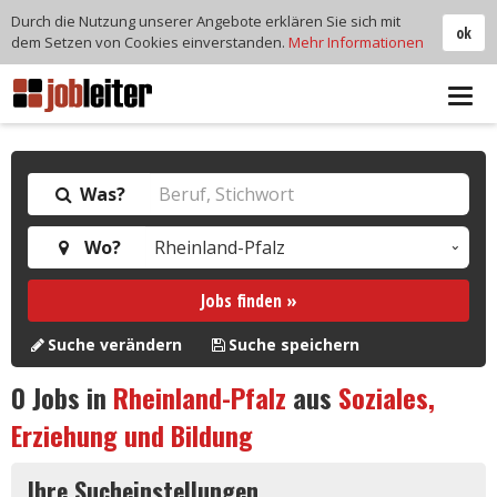
Durch die Nutzung unserer Angebote erklären Sie sich mit
ok
dem Setzen von Cookies einverstanden.
Mehr Informationen
Tog
navi
Was?
Wo?
Jobs finden »
Suche verändern
Suche speichern
0
Jobs in
Rheinland-Pfalz
aus
Soziales,
Erziehung und Bildung
Ihre Sucheinstellungen