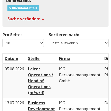
Rheinland-Pfalz
Suche verändern »
Pro Seite:
Sortieren nach:
Datum
Stelle
Firma
Die
05.08.2026
Leiter
ISG
Rhe
Operations /
Personalmanagement
Pfa
Head of
GmbH
Operations
(m/w/d)
13.07.2026
Business
ISG
Deu
Development
Personalmanagement