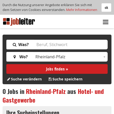
Durch die Nutzung unserer Angebote erklären Sie sich mit
ok
dem Setzen von Cookies einverstanden.
Mehr Informationen
Tog
navi
Was?
Wo?
Jobs finden »
Suche verändern
Suche speichern
0
Jobs in
Rheinland-Pfalz
aus
Hotel- und
Gastgewerbe
Ihre Sucheinstellungen