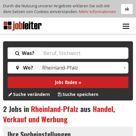
Durch die Nutzung unserer Angebote erklären Sie sich mit
ok
dem Setzen von Cookies einverstanden.
Mehr Informationen
Tog
navi
Was?
Wo?
Jobs finden »
Suche verändern
Suche speichern
2
Jobs in
Rheinland-Pfalz
aus
Handel,
Verkauf und Werbung
Ihre Sucheinstellungen