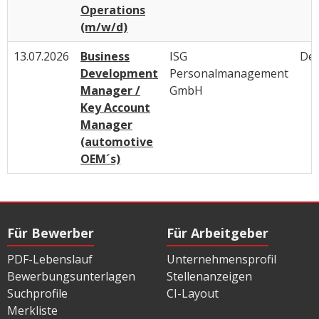
Operations
(m/w/d)
13.07.2026
Business
ISG
Deu
Development
Personalmanagement
Manager /
GmbH
Key Account
Manager
(automotive
OEM´s)
Für Bewerber
Für Arbeitgeber
PDF-Lebenslauf
Unternehmensprofil
Bewerbungsunterlagen
Stellenanzeigen
Suchprofile
CI-Layout
Merkliste