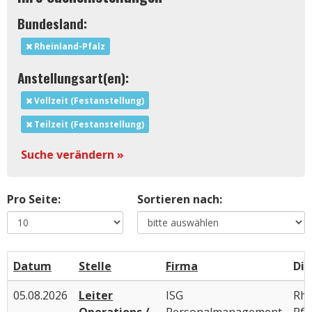
Bundesland:
Rheinland-Pfalz
Anstellungsart(en):
Vollzeit (Festanstellung)
Teilzeit (Festanstellung)
Suche verändern »
Pro Seite:
Sortieren nach:
Datum
Stelle
Firma
Die
05.08.2026
Leiter
ISG
Rhe
Operations /
Personalmanagement
Pfa