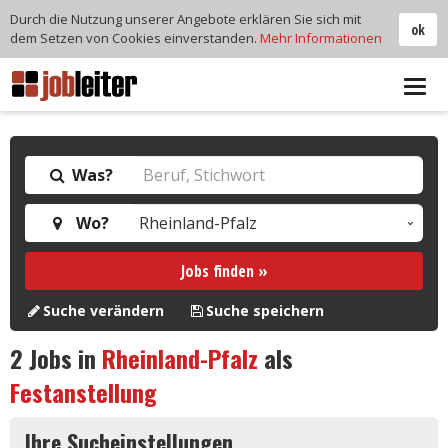
Durch die Nutzung unserer Angebote erklären Sie sich mit
ok
dem Setzen von Cookies einverstanden.
Mehr Informationen
Tog
navi
Was?
Wo?
Jobs finden »
Suche verändern
Suche speichern
2
Jobs in
Rheinland-Pfalz
als
Festanstellung
Ihre Sucheinstellungen