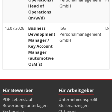
Head of
GmbH
Operations
(m/w/d)
13.07.2026
Business
ISG
Deu
Development
Personalmanagement
Manager /
GmbH
Key Account
Manager
(automotive
OEM´s)
Für Bewerber
Für Arbeitgeber
PDF-Lebenslauf
Unternehmensprofil
Bewerbungsunterlagen
Stellenanzeigen
Suchprofile
CI-Layout