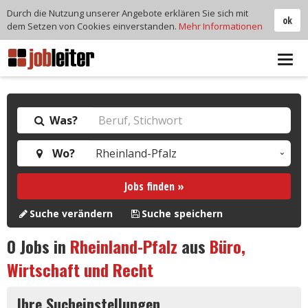
Durch die Nutzung unserer Angebote erklären Sie sich mit
ok
dem Setzen von Cookies einverstanden.
Mehr Informationen
Tog
navi
Was?
Wo?
Jobs finden »
Suche verändern
Suche speichern
0
Jobs in
Rheinland-Pfalz
aus
Büro,
Wirtschaft und Recht
Ihre Sucheinstellungen