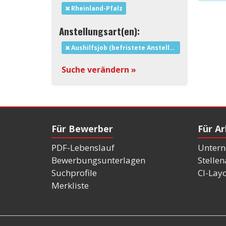
Rheinland-Pfalz
Anstellungsart(en):
Aushilfsjob (befristete Anstellung)
Suche verändern »
Für Bewerber
Für A
PDF-Lebenslauf
Untern
Bewerbungsunterlagen
Stelle
Suchprofile
CI-Lay
Merkliste