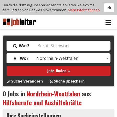
Durch die Nutzung unserer Angebote erklären Sie sich mit
ok
dem Setzen von Cookies einverstanden.
Mehr Informationen
Tog
navi
Was?
Wo?
Jobs finden »
Suche verändern
Suche speichern
0
Jobs in
Nordrhein-Westfalen
aus
Hilfsberufe und Aushilfskräfte
Ihre Sucheinstellungen