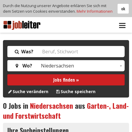
Durch die Nutzung unserer Angebote erklären Sie sich mit
ok
dem Setzen von Cookies einverstanden.
Mehr Informationen
Tog
navi
Was?
Wo?
Jobs finden »
Suche verändern
Suche speichern
0
Jobs in
Niedersachsen
aus
Garten-, Land-
und Forstwirtschaft
Ihre Sucheinstellungen