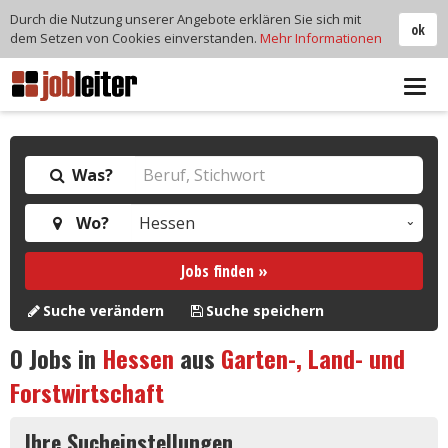
Durch die Nutzung unserer Angebote erklären Sie sich mit
ok
dem Setzen von Cookies einverstanden.
Mehr Informationen
Tog
navi
Was?
Wo?
Jobs finden »
Suche verändern
Suche speichern
0
Jobs in
Hessen
aus
Garten-, Land- und
Forstwirtschaft
Ihre Sucheinstellungen