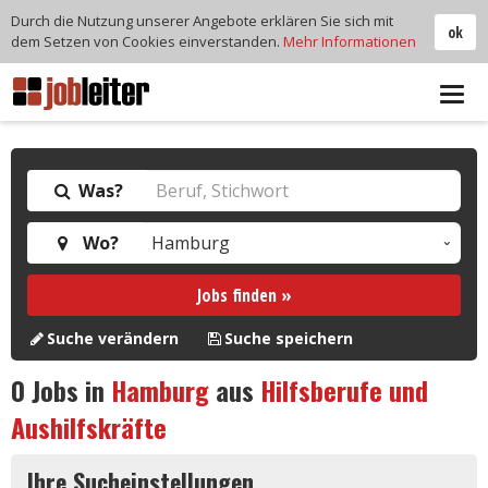
Durch die Nutzung unserer Angebote erklären Sie sich mit
ok
dem Setzen von Cookies einverstanden.
Mehr Informationen
Tog
navi
Was?
Wo?
Jobs finden »
Suche verändern
Suche speichern
0
Jobs in
Hamburg
aus
Hilfsberufe und
Aushilfskräfte
Ihre Sucheinstellungen