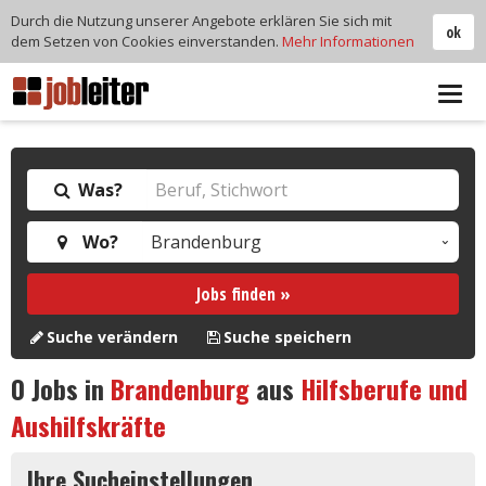
Durch die Nutzung unserer Angebote erklären Sie sich mit
ok
dem Setzen von Cookies einverstanden.
Mehr Informationen
Tog
navi
Was?
Wo?
Jobs finden »
Suche verändern
Suche speichern
0
Jobs in
Brandenburg
aus
Hilfsberufe und
Aushilfskräfte
Ihre Sucheinstellungen