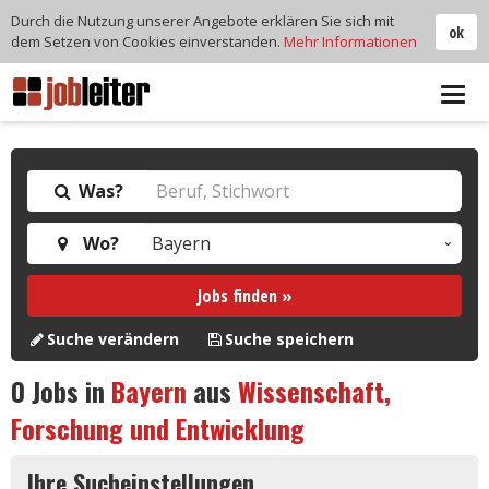
Durch die Nutzung unserer Angebote erklären Sie sich mit
ok
dem Setzen von Cookies einverstanden.
Mehr Informationen
Tog
navi
Was?
Wo?
Jobs finden »
Suche verändern
Suche speichern
0
Jobs in
Bayern
aus
Wissenschaft,
Forschung und Entwicklung
Ihre Sucheinstellungen