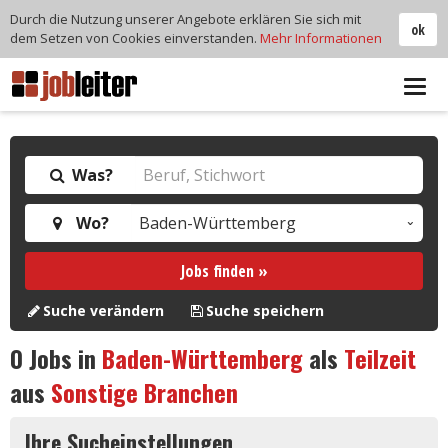
Durch die Nutzung unserer Angebote erklären Sie sich mit
ok
dem Setzen von Cookies einverstanden.
Mehr Informationen
Tog
navi
Was?
Wo?
Jobs finden »
Suche verändern
Suche speichern
0
Jobs in
Baden-Württemberg
als
Teilzeit
aus
Sonstige Branchen
Ihre Sucheinstellungen