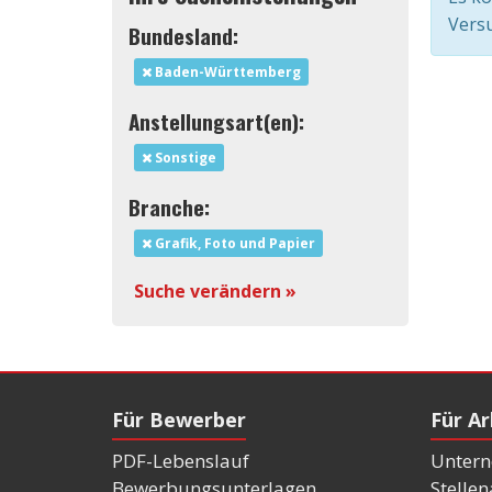
Versu
Bundesland:
Baden-Württemberg
Anstellungsart(en):
Sonstige
Branche:
Grafik, Foto und Papier
Suche verändern »
Für Bewerber
Für A
PDF-Lebenslauf
Untern
Bewerbungsunterlagen
Stelle