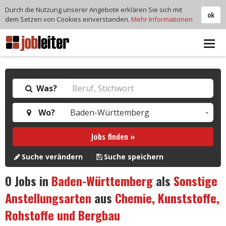
Durch die Nutzung unserer Angebote erklären Sie sich mit
ok
dem Setzen von Cookies einverstanden.
Mehr Informationen
Tog
navi
Was?
Wo?
Jobs finden »
Suche verändern
Suche speichern
0
Jobs in
Baden-Württemberg
als
Sonstige
Anstellungsarten
aus
Chemie, Kunststoffe,
Rohstoffe und Bergbau