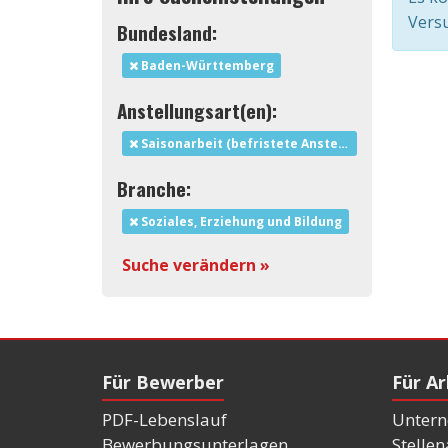
Versu
Bundesland:
Baden-Württemberg
Anstellungsart(en):
Saisonarbeit (befristete Anstellung)
Branche:
Soziales, Erziehung und Bildung
Suche verändern »
Für Bewerber
Für A
PDF-Lebenslauf
Untern
Bewerbungsunterlagen
Stelle