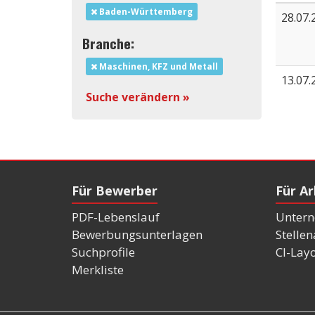
Baden-Württemberg
28.07.
Branche:
Maschinen, KFZ und Metall
13.07.
Suche verändern »
Für Bewerber
Für A
PDF-Lebenslauf
Untern
Bewerbungsunterlagen
Stelle
Suchprofile
CI-Lay
Merkliste