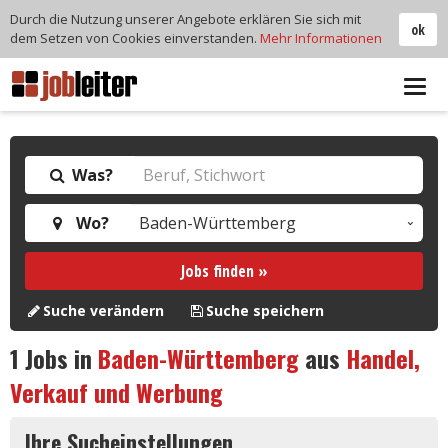
Durch die Nutzung unserer Angebote erklären Sie sich mit
ok
dem Setzen von Cookies einverstanden.
Mehr Informationen
Tog
navi
Was?
Wo?
Jobs finden »
Suche verändern
Suche speichern
1
Jobs in
Baden-Württemberg
aus
Handel,
Verkauf und Werbung
Ihre Sucheinstellungen