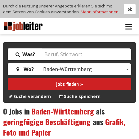
Durch die Nutzung unserer Angebote erklären Sie sich mit
ok
dem Setzen von Cookies einverstanden.
Mehr Informationen
Tog
navi
Was?
Wo?
Jobs finden »
Suche verändern
Suche speichern
0
Jobs in
Baden-Württemberg
als
geringfügige Beschäftigung
aus
Grafik,
Foto und Papier