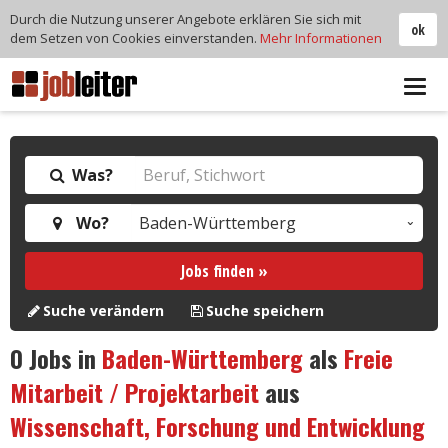
Durch die Nutzung unserer Angebote erklären Sie sich mit
ok
dem Setzen von Cookies einverstanden.
Mehr Informationen
Tog
navi
Was?
Wo?
Jobs finden »
Suche verändern
Suche speichern
0
Jobs in
Baden-Württemberg
als
Freie
Mitarbeit / Projektarbeit
aus
Wissenschaft, Forschung und Entwicklung